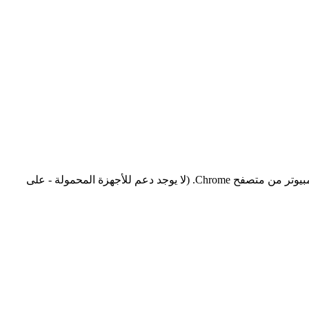
إذا كنت ترغب في تتبع تاريخ الأسعار والتغييرات التي تحدث في الإعلانات بسهولة - استخدم ملحقنا. يمكن للملحق العمل فقط على إصدار الكمبيوتر من متصفح Chrome. (لا يوجد دعم للأجهزة المحمولة - على