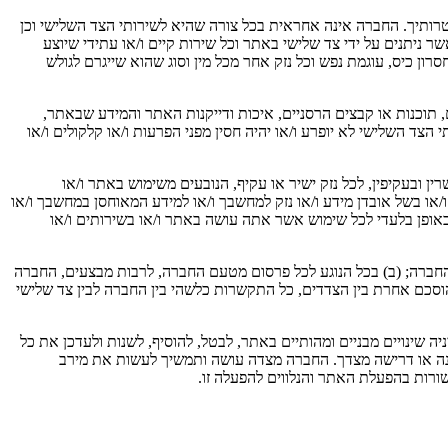
 אחריות להתאמתם לצרכיך ו/או למטרותיך. החברה אינה אחראית בכל צורה שהיא לשירותי הצד השלישי וכן
ניתנים על ידי צד שלישי באתר וכל שירות קיים ו/או עתידי שיוצע
ן כיס, עוגמת נפש וכל נזק אחר מכל מין וסוג שהוא שייגרם לגולש
תוכנות או קבצים הרסניים, איכות ודייקנות האתר והמידע שבאתר,
ד השלישי לא יופרע ו/או יהיה חסין מפני הפרעות ו/או קלקולים ו/או
ן ובעקיפין, לכל נזק ישיר או עקיף, הנובעים משימוש באתר ו/או
/או בשל אובדן מידע ו/או נזק למחשבך ו/או למידע המאוחסן במחשבך ו/או
 באופן בלעדי לכל שימוש אשר אתה עושה באתר ו/או בשירותים ו/או
 החברה; (ב) בכל הנוגע לכל פרסום מטעם החברה, לרבות מבצעים, החברה
וסכם אחרת בין הצדדים, כל התקשרות כלשהי בין החברה לבין צד שלישי
שינויים מבניים ומהותיים באתר, לבטל, להוסיף, לשנות ולעדכן את כל
טענה או דרישה מצדך. החברה מצדה עושה ותמשיך לעשות את מירב
ורות בהפעלת האתר והנלווים להפעלה זו.