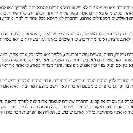
המידע, התכנים והשירותים המוצעים לך במסגרת השירותים מוצעים AS IS והחברה ו/או מי מטעמה לא יישאו בכל
ר. כל שימוש באתרים אלו ייעשה על אחריותך הבלעדית. כל השירותים אשר 
השלישים המפעילים אותם, והחברה לא תישא בכל אחריות לנזק, אובדן, חסרו
ת בגין שירותי הצד השלישי, הפרעה בשימוש באתר, הימצאותם של וירוסים, 
גרציה, ואינה מתחייבת, כי השימוש באתר ו/או בשירותים ו/או בשירותי הצ
יקית, חוזית, עשיית עושר וכדומה), כלפיך ו/או כלפי כל אדם אחר, במישרי
תר ו/או בשירותים ו/או בשירותי הצד השלישי ו/או מאי תקינותו של האתר ו
בין אם הנזק צפוי ובין אם שאינו צפוי, והנך מצהיר בזאת, כי אתה אחראי
 החברה לבין הנוסח המופיע ברישומי החברה, יגבר הנוסח המופיע ברישומי
בו; וכן (ג) כל פרסום מטעם החברה לא ייחשב כהצעה מחייבת, ואלא אם ה
 זמן מסוים או קבוע. החברה שומרת לעצמה את הזכות לערוך כראות עיניה 
תר, אגב ביצוע תיקונים, שינויים ושיפורים, לא תהווה עילה לכל תביעה, 
יא אינה מתחייבת כי לא יארעו שיבושים, תקלות או הפרעות הכרוכות וקש