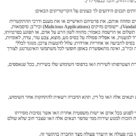
פת החוק, והכל בכפוף לדין.
תים תכנים הידועים לך כעונים על הקריטריונים הבאים:
לקטינים ומזהה אותם, את פרטיהם האישיים או את מענם ודרכי ההתקשרות
עימם; כל תוכנת מחשב, קוד מחשב או יישום הכוללים נגיף-מחשב (“וירוס”), לרבות תוכנות-עוינות הידועות כסוס-טרויאני, תולעים (Worms), ואנדלים (Vandals), יישומים מזיקים (Malicious Applications) וכיו”ב; סיסמאות,
לום או הרשמה כאמור; מהווה לשון הרע על אדם, או הפוגע בפרטיותו,
 לגזענות, או אפליה פסולה על בסיס גזע, מוצא, צבע עור, עדה, לאומיות,
ת בסיס לתביעה או אחריות אזרחית; עלול להטעות צרכן; מנוגד לכללי
וכיו”ב, ואינה מתאפשרת באופן חופשי לכל משתמשי האינטרנט; לצורך
 הצטרפותו לשירות ו/או בדפוסי השימוש שלו בשירות, ככל שנאספים,
ת תנאים אלה ו/או כל דין, תהא החברה רשאית להתחקות אחר השימוש,
י לפגוע בכל אדם או ישות משפטית אחרת ו/או אשר נסיבות מסירתו
 הזכות למנוע שירות ממי שהפר תנאים אלה ו/או שצבר חוב שלא שולם
ו בגין פעולה או היעדר פעולה מצד החברה בהקשר זה.