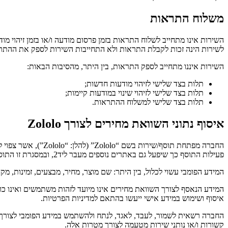
משלוח התראות
השירות אינו מתחייב לשלוח התראות בזמן פרסום מודעה ו/או בזמן זיהוי 
לשירות הינה זכות לקבלת התראות ולא התחייבות השירות לספק את ההתרא
השירות איננו מתחייב לספק התראות, בין היתר, מהסיבות הבאות:
תלות בצד שלישי לזיהוי מודעות חדשות;
תלות בצד שלישי לזיהוי שינוי במודעות קיימות;
תלות בצד שלישי למשלוח ההתראות.
איסוף נתוני השוואת מחירים לצורך Zololo
החברה מפתחת תוסף/שירות בשם “Zololo” (להלן: “Zololo”), אשר צפוי לפעול, בין היתר, תחת הדומיין
פעילות התוסף כך שיפעל גם באתרים נוספים מעבר ליד2, ובמסגרת זו התוסף עשוי לאסוף מידע פומבי מאתרי אינטרנט של צדדים שלישיים בעת גלישתך (למשל: דפי מוצר/קטלוג באתרי מסחר).
המידע הפומבי עשוי לכלול, בין היתר: שם מוצר, מחיר, מבצעים, זמינות, מק״ט/מזהה מוצר
המידע הנאסף לצורך השוואת מחירים אינו מיועד לזהות משתמשים ואינו כ
איסוף ושימוש במידע אישי ייעשו בהתאם למדיניות הפרטיות.
קשורות ו/או נותני שירות מטעמה לצורך מטרות אלה.