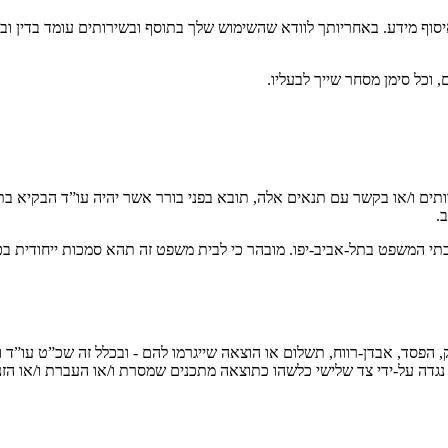
איסוף מידע. באחריותך לוודא שהשימוש שלך בתוסף ובשירותים עומד בדין ו
ם ו/או בקשר עם תנאים אלה, תובא בפני בורר אשר יהיה עו”ד הבקיא בתחו
.
ט המוסמך בהתאם להוראות חוק הבוררות, תשכ”ח-1968 יהיה בתי המשפט בתל-אביב-יפו. מובהר כי לבית משפט 
זק, הפסד, אבדן-רווח, תשלום או הוצאה שייגרמו להם - ובכלל זה שכ”ט עו
 נגדה על-ידי צד שלישי כלשהו כתוצאה מתכנים שמסרת ו/או העברת ו/או הז