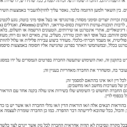
או היענות להם. החברה שומרת על זכותה לפנות, ככל שתידרש, לרשויות אכי
ם. בין השאר ולמען הדוגמה בלבד, נאסר עליך להזין/להעביר באמצעות השירו
בות זכויות יוצרים וסימני מסחר; פורנוגרפי או בעל אופי מיני בוטה; נוגע 
יטאליים, אתרי אינטרנט או שירותים, הטעונים הרשמה או תשלום, בלא תש
ותם; בעל אופי ו/או תוכן טורדני, מעליב, עוין, מאיים ו/או גס רוח; מעודד
ה פוליטית, או מעמד חברתי-כלכלי. מעודד ביצוע עבירה פלילית או עלול להוו
נטרנט בכלל, ובמשתמשי האתר בפרט; שהגישה אליו חסומה באמצעות סיסמה 
ט בתקנון זה, ואת השימוש שתעשה החברה בפרטים הנמסרים על ידו במסגרת
ובר בה, ומשחרר את החברה מאחריות בעניין זה;
ל דין ו/או אינו בהתאם למסמך זה;
ן של מערכות מחשב ו/או מחשבים;
 בהם החברה תחשוש כי השימוש שלו בשירות אינו עולה בקנה אחד עם הוראו
 בכפוף לדין.
וראות תנאים אלה ו/או הוראות הדין ו/או נהלי החברה ו/או אשר יש בו כד
 והכול, ככל שהובא לידיעתה דבר ההפרה. כמו כן החברה שומרת לעצמה את
 ובכל מקרה ונסיבות לא תהיה אחראית החברה לכל נזק אשר ייגרם לצד כלשה