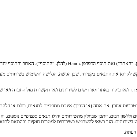
 ואת תוסף הדפדפן Handz (להלן: “התוסף”). האתר והתוסף יחד ייקראו להלן: “השירותים”.
 לקרוא את התנאים בקפידה, שכן הגישה, הגלישה והשימוש בשירותים מעי
תר ו/או ביקור באתר ו/או רישום לשירותים ו/או תקשורת מול החברה ו/או ש
 וללשון רבים. ייתכן שבחלק מהשירותים יחולו תנאים ספציפיים נוספים, וה
וש בשירותים. הנך רשאי להשתמש בשירותים למטרות חוקיות ובהתאם לתנאי
דעתה.