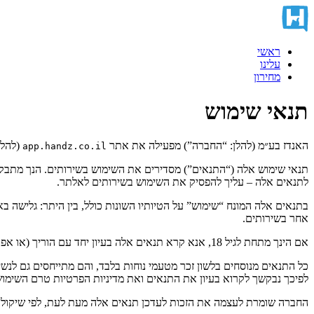
ראשי
עלינו
מחירון
תנאי שימוש
האנדז בע״מ (להלן: “החברה”) מפעילה את אתר
(להלן: “האתר”)
app.handz.co.il
תנאי שימוש אלה (“התנאים”) מסדירים את השימוש בשירותים. הנך מתבקש
לתנאים אלה – עליך להפסיק את השימוש בשירותים לאלתר.
בתנאים אלה המונח “שימוש” על הטיותיו השונות כולל, בין היתר: גלישה בא
אחר בשירותים.
אם הינך מתחת לגיל 18, אנא קרא תנאים אלה בעיון יחד עם הוריך (או אפוטרופוס אחר). אם אתה (או הוריך) אינכם מסכימים לתנאים, כולם או חלקם, אינך רשאי לעשות שימוש בשירותים לכל מטרה שהיא.
כל התנאים מנוסחים בלשון זכר מטעמי נוחות בלבד, והם מתייחסים גם לנשים
לפיכך נבקשך לקרוא בעיון את התנאים ואת מדיניות הפרטיות טרם השימ
החברה שומרת לעצמה את הזכות לעדכן תנאים אלה מעת לעת, לפי שיקול 