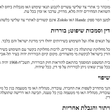
מובהר כי אתרי צד שלישי עשויים לקבוע תנאי שימוש ו/או מגבלות ביחס ל
השוואת המחירים יהיה מלא, מדויק, עדכני או זמין בכל עת.
למען הסר ספק: Handz ו/או Zololo אינם קשורים לאתרי צד שלישי כלשהם, וכל סימן מסחר שייך לבעליו.
דין וסמכות שיפוט; בוררות
על תנאים אלה ועל השימוש בשירותים יחולו דיני מדינת ישראל והם בלבד.
כל מחלוקת שתתגלה בין הצדדים, לרבות מחלוקת בקשר עם השימוש בשירותי
הדין בישראל לבקשת מי מהצדדים. מקום קיום הבוררות יהיה בעיר תל-אביב
בית המשפ
בכל עניין שאינו ניתן לבוררות על פי דין, ככל שיהיה.
שיפוי
הנך מתחייב לשפות את החברה, עובדיה, מנהליה ו/או מי מטעמה בגין כל נ
עובדיה, מנהליה ו/או מי מטעמה בגין כל טענה, תביעה ו/או דרישה שתועלה
דין.
ויתור והגבלת אחריות