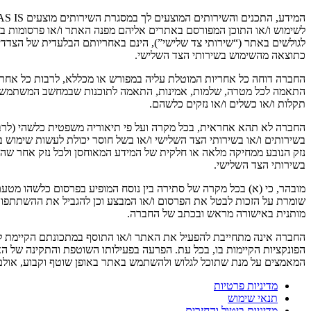
לשימוש ו/או התוכן המפורסם באתרים אליהם מפנה האתר ו/או פרסומות באת
לגולשים באתר (“שירותי צד שלישי”), הינם באחריותם הבלעדית של הצדדים 
כתוצאה מהשימוש בשירותי הצד השלישי.
החברה דוחה כל אחריות המוטלת עליה במפורש או מכללא, לרבות כל אחריו
התאמה לכל מטרה, שלמות, אמינות, התאמה לתוכנות שבמחשב המשתמש ולאינט
תקלות ו/או כשלים ו/או נזקים כלשהם.
החברה לא תהא אחראית, בכל מקרה ועל פי תיאוריה משפטית כלשהי (לרבות נז
בשירותים ו/או בשירותי הצד השלישי ו/או בשל חוסר יכולת לעשות שימוש בא
נזק הנובע ממחיקה מלאה או חלקית של המידע המאוחסן ולכל נזק אחר שהוא 
בשירותי הצד השלישי.
מובהר, כי (א) בכל מקרה של סתירה בין נוסח המופיע בפרסום כלשהו מטעם
שומרת על הזכות לבטל את הפרסום ו/או המבצע וכן להגביל את ההשתתפות 
מותנית באישורה מראש ובכתב של החברה.
החברה אינה מתחייבת להפעיל את האתר ו/או התוסף במתכונתם הקיימת לפרק
הפונקציות הקיימות בו, בכל עת. הפרעה בפעילותו השוטפת והתקינה של הא
המאמצים על מנת שתוכל לגלוש ולהשתמש באתר באופן שוטף וקבוע, אולם ה
מדיניות פרטיות
תנאי שימוש
מדיניות ביטול והחזרים