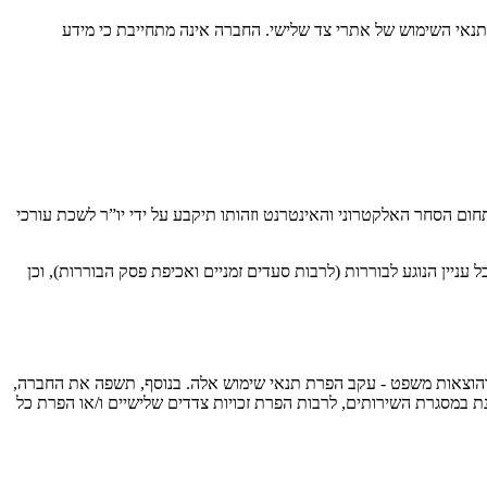
בתנאי השימוש של אתרי צד שלישי. החברה אינה מתחייבת כי מידע
ם הסחר האלקטרוני והאינטרנט וזהותו תיקבע על ידי יו”ר לשכת עורכי
זה תהא סמכות ייחודית בכל עניין הנוגע לבוררות (לרבות סעדים זמניים ואכיפת פסק הבוררות), וכן
”ד והוצאות משפט - עקב הפרת תנאי שימוש אלה. בנוסף, תשפה את החברה,
נת במסגרת השירותים, לרבות הפרת זכויות צדדים שלישיים ו/או הפרת כל