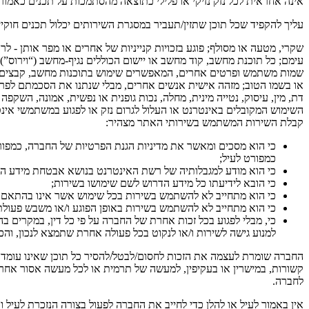
אינה אחראית לכל נזק נזיקי או פלילי כתוצאה מהסתמכות על תכנים כאמור 
עליך להקפיד שכל תוכן שתזין/תעביר במסגרת השירותים יכלול תכנים חוקיי
שקרי, מטעה או מסולף; פוגע בזכויות קנייניות של אחרים או מפר אותן - לר
שמות משתמש ופרטים אחרים, המאפשרים שימוש בתוכנות מחשב, קבצים דיג
או בשמו הטוב; מזהה אישית אנשים אחרים, מבלי שנתנו את הסכמתם לפרסום זה
דת, מין, עיסוק, נטייה מינית, מחלה, נכות גופנית או נפשית, אמונה, השקפ
השימוש המקובלים באינטרנט או העלול לגרום נזק או לפגוע במשתמשי אי
קבלת השירות המשתמש בשירותי האתר מצהיר:
כי הוא מסכים ומאשר את מדיניות הגנת הפרטיות של החברה, כמפור
כמפורט לעיל;
כי הוא מודע למגבלותיה של רשת האינטרנט בנושא אבטחת מידע הע
כי הובא לידיעתו כל מידע הדרוש לשם שימושו בשירות;
כי הוא מתחייב לא להשתמש בשירות בכל שימוש אשר אינו בהתאם לכ
כי הוא מתחייב לא להשתמש בשירות באופן הפוגע ו/או משבש פעולת
כי, מבלי לפגוע בכל זכות אחרת של החברה על פי כל דין, במקרים
למנוע גישה לשירות ו/או לנקוט בכל פעולה אחרת שתמצא לנכון, והכל
החברה שומרת לעצמה את הזכות לחסום/לבטל/להסיר כל תוכן שאינו עומד בה
קשורות, במישרין או בעקיפין, למעשה של תרמית או לכל מעשה אסור אחר;
לחברה.
אין באמור לעיל או להלן כדי לחייב את החברה לפעול בצורה הנזכרת לעיל