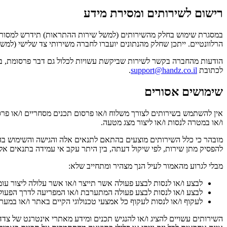
רישום לשירותים ומסירת מידע
במסגרת שימוש בחלק מהשירותים (למשל שירות ההתראות) תידרש למסור כת
הרלוונטיים. ייתכן שחלק מהנתונים יועברו לחברה משירותי צד שלישי (למשל Facebook ו/או Google) בהתאם להרשאות שתאש
הודעות מהחברה בקשר לשירות שביקשת עשויות לכלול גם דבר פרסומת, בכ
לכתובת
support@handz.co.il
.
שימושים אסורים
אין להשתמש בשירותים לצורך משלוח ו/או פרסום תכנים מסחריים ו/או פר
ו/או במטרה לנסות ו/או ליצור מצג מטעה.
מובהר כי כלל השירותים מוצעים בהתאם לתנאים אלה והגישה והשימוש בה
להפסיק מתן שירות, לפי שיקול דעתה, בין היתר עקב אי עמידה בתנאים אלה
מבלי לגרוע מהאמור לעיל הנך מצהיר ומתחייב שלא:
לבצע ו/או לנסות לבצע פעולה אשר תייצר ו/או אשר עלולה ליצור ע
לבצע ו/או לנסות לבצע פעולה המתערבת ו/או המפריעה לדרך הפעול
לעקוף ו/או לנסות לעקוף כל אמצעי טכנולוגי הקיים באתר ו/או במע